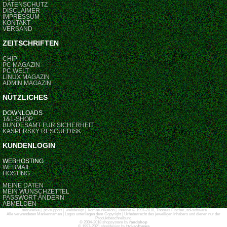
DATENSCHUTZ
DISCLAIMER
IMPRESSUM
KONTAKT
VERSAND
ZEITSCHRIFTEN
CHIP
PC MAGAZIN
PC WELT
LINUX MAGAZIN
ADMIN MAGAZIN
NÜTZLICHES
DOWNLOADS
1&1-SHOP
BUNDESAMT FÜR SICHERHEIT
KASPERSKY RESCUEDISK
KUNDENLOGIN
WEBHOSTING
WEBMAIL
HOSTING
MEINE DATEN
MEIN WUNSCHZETTEL
PASSWORT ÄNDERN
ABMELDEN
.netzwerke | .pc-support | .webdesign | .kommunikation | .internet © 1997-2018, Thomas Fischer, ttd-software
Alle verwendeten Markennamen | Logos unterliegen dem Copyright | Urheberrecht des jeweiligen Inhabers und dienen nur der
Produktbeschreibung.
© 2004-2018 shopsystem by
randshop
© 1997-2021 shopdesign by
ttd-software