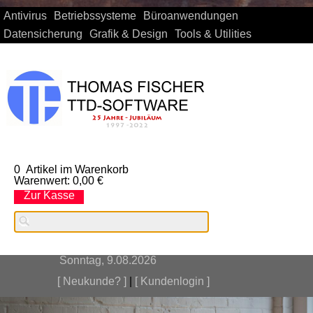
Antivirus
Betriebssysteme
Büroanwendungen
Datensicherung
Grafik & Design
Tools & Utilities
0
Artikel im Warenkorb
Warenwert:
0,00 €
Zur Kasse
Sonntag, 9.08.2026
[ Neukunde? ]
|
[ Kundenlogin ]