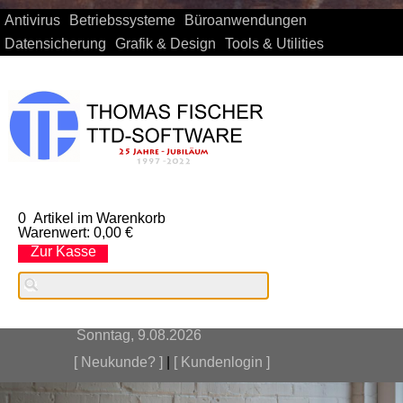
Antivirus
Betriebssysteme
Büroanwendungen
Datensicherung
Grafik & Design
Tools & Utilities
0
Artikel im Warenkorb
Warenwert:
0,00 €
Zur Kasse
Sonntag, 9.08.2026
[ Neukunde? ]
|
[ Kundenlogin ]