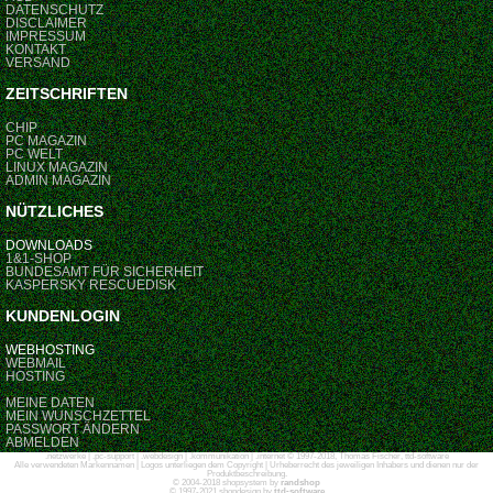
DATENSCHUTZ
DISCLAIMER
IMPRESSUM
KONTAKT
VERSAND
ZEITSCHRIFTEN
CHIP
PC MAGAZIN
PC WELT
LINUX MAGAZIN
ADMIN MAGAZIN
NÜTZLICHES
DOWNLOADS
1&1-SHOP
BUNDESAMT FÜR SICHERHEIT
KASPERSKY RESCUEDISK
KUNDENLOGIN
WEBHOSTING
WEBMAIL
HOSTING
MEINE DATEN
MEIN WUNSCHZETTEL
PASSWORT ÄNDERN
ABMELDEN
.netzwerke | .pc-support | .webdesign | .kommunikation | .internet © 1997-2018, Thomas Fischer, ttd-software
Alle verwendeten Markennamen | Logos unterliegen dem Copyright | Urheberrecht des jeweiligen Inhabers und dienen nur der
Produktbeschreibung.
© 2004-2018 shopsystem by
randshop
© 1997-2021 shopdesign by
ttd-software